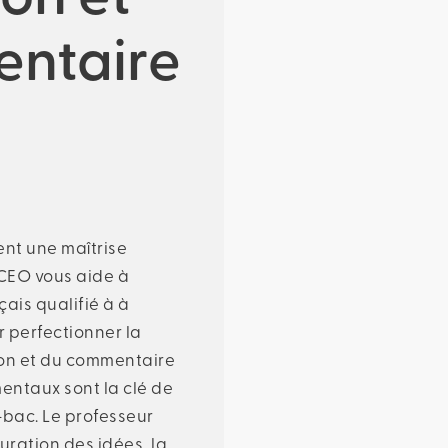
ntaire
ent une maîtrise
CEO vous aide à
ais qualifié à à
 perfectionner la
ion et du commentaire
entaux sont la clé de
t-bac. Le professeur
cturation des idées, la