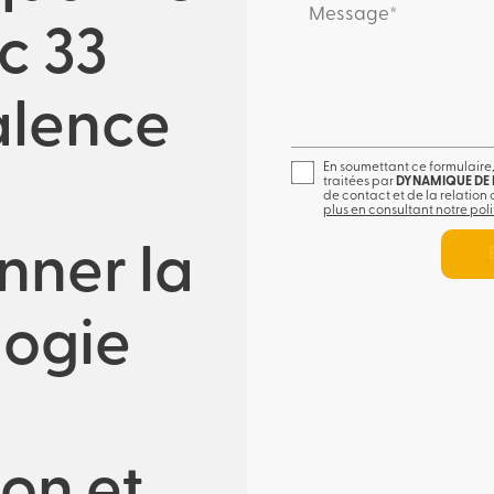
Message*
c 33
alence
En soumettant ce formulaire,
traitées par
DYNAMIQUE DE
de contact et de la relation
plus en consultant notre poli
nner la
ogie
ion et