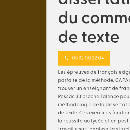
du comme
de texte
05 32 00 22 04
Les épreuves de français exig
parfaite de la méthode. CAPA
trouver un enseignant de franç
Pessac 33 proche Talence pour
méthodologie de la dissertat
de texte. Ces exercices fondam
la réussite au lycée et en pos
travaille sur l'analyse, la stru