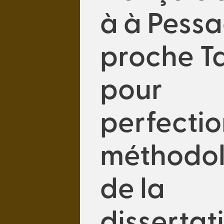
à à Pessa
proche T
pour
perfectio
méthodol
de la
dissertat