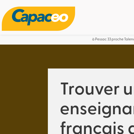
Panneau de gestion des cookies
à Pessac 33 proche Talenc
Trouver 
enseigna
français 