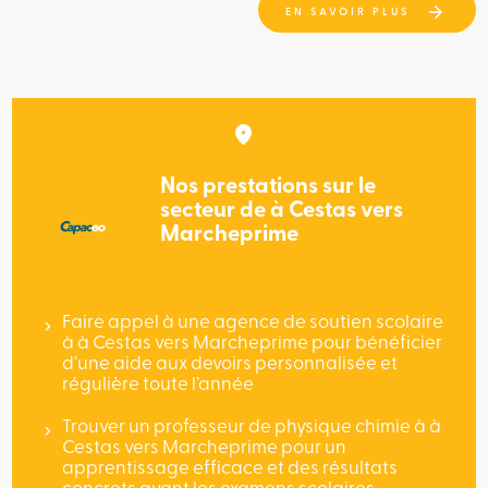
EN SAVOIR PLUS
Nos prestations sur le
secteur de à Cestas vers
Marcheprime
Faire appel à une agence de soutien scolaire
à à Cestas vers Marcheprime pour bénéficier
d’une aide aux devoirs personnalisée et
régulière toute l’année
Trouver un professeur de physique chimie à à
Cestas vers Marcheprime pour un
apprentissage efficace et des résultats